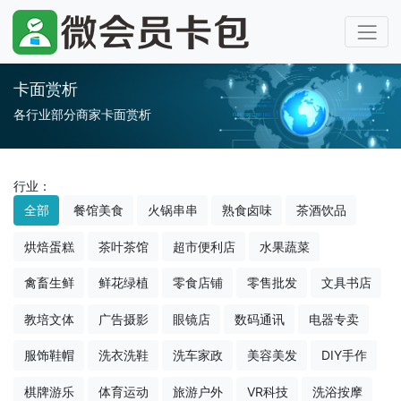
卡面赏析
各行业部分商家卡面赏析
行业：
全部
餐馆美食
火锅串串
熟食卤味
茶酒饮品
烘焙蛋糕
茶叶茶馆
超市便利店
水果蔬菜
禽畜生鲜
鲜花绿植
零食店铺
零售批发
文具书店
教培文体
广告摄影
眼镜店
数码通讯
电器专卖
服饰鞋帽
洗衣洗鞋
洗车家政
美容美发
DIY手作
棋牌游乐
体育运动
旅游户外
VR科技
洗浴按摩