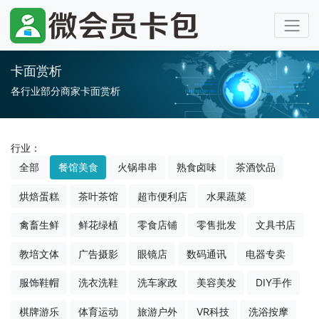
卡面赏析
各行业部分商家卡面赏析
行业：
全部
餐馆美食
火锅串串
熟食卤味
茶酒饮品
烘焙蛋糕
茶叶茶馆
超市便利店
水果蔬菜
禽畜生鲜
鲜花绿植
零食店铺
零售批发
文具书店
教培文体
广告摄影
眼镜店
数码通讯
电器专卖
服饰鞋帽
洗衣洗鞋
洗车家政
美容美发
DIY手作
棋牌游乐
体育运动
旅游户外
VR科技
洗浴按摩